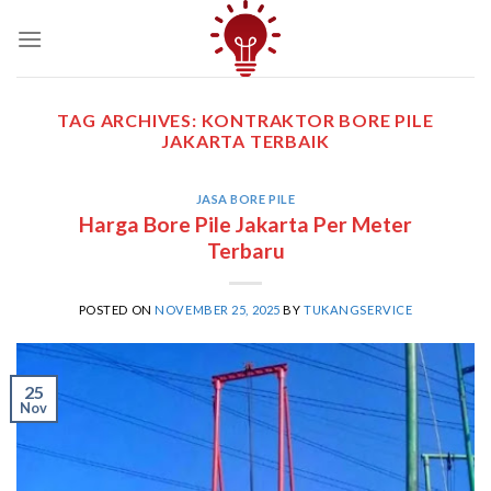
Skip
to
content
TAG ARCHIVES:
KONTRAKTOR BORE PILE
JAKARTA TERBAIK
JASA BORE PILE
Harga Bore Pile Jakarta Per Meter
Terbaru
POSTED ON
NOVEMBER 25, 2025
BY
TUKANGSERVICE
25
Nov