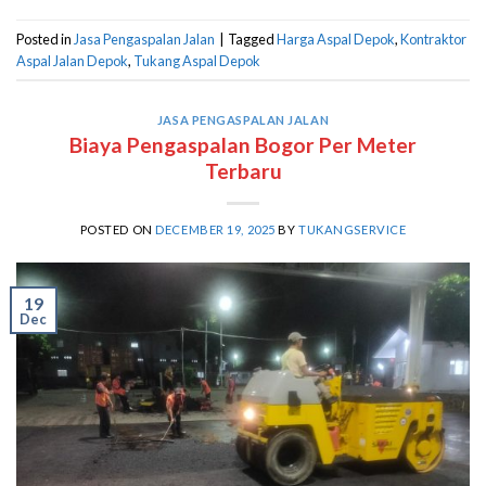
Posted in
Jasa Pengaspalan Jalan
|
Tagged
Harga Aspal Depok
,
Kontraktor
Aspal Jalan Depok
,
Tukang Aspal Depok
JASA PENGASPALAN JALAN
Biaya Pengaspalan Bogor Per Meter
Terbaru
POSTED ON
DECEMBER 19, 2025
BY
TUKANGSERVICE
19
Dec