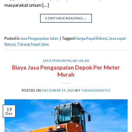
masyarakat umum […]
CONTINUE READING
→
Posted in
Jasa Pengaspalan Jalan
|
Tagged
Harga Aspal Bekasi
,
Jasa aspal
Bekasi
,
Tukang Aspal Jalan
JASA PENGASPALAN JALAN
Biaya Jasa Pengaspalan Depok Per Meter
Murah
POSTED ON
DECEMBER 19, 2025
BY
TUKANGSERVICE
19
Dec