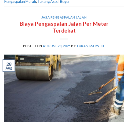
Pengaspalan Murah
,
Tukang Aspal Bogor
JASA PENGASPALAN JALAN
Biaya Pengaspalan Jalan Per Meter
Terdekat
POSTED ON
AUGUST 28, 2025
BY
TUKANGSERVICE
28
Aug